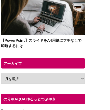
【PowerPoint】スライドをA4用紙にフチなしで
印刷するには
アーカイブ
のり＠AQUA ゆるっとつぶやき