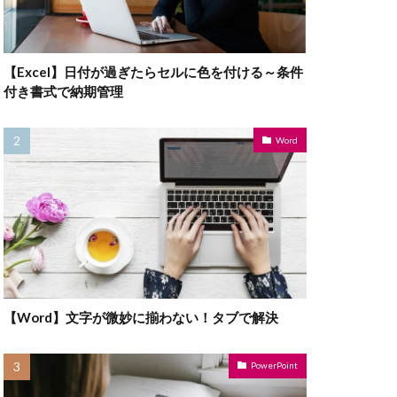
【Excel】日付が過ぎたらセルに色を付ける～条件
付き書式で納期管理
Word
【Word】文字が微妙に揃わない！タブで解決
PowerPoint