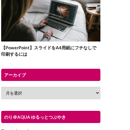
【PowerPoint】スライドをA4用紙にフチなしで
印刷するには
アーカイブ
のり＠AQUA ゆるっとつぶやき