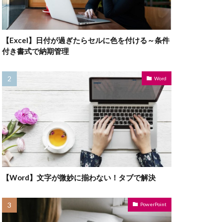
【Excel】日付が過ぎたらセルに色を付ける～条件
付き書式で納期管理
Word
【Word】文字が微妙に揃わない！タブで解決
PowerPoint