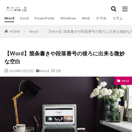
Word
Excel
PowerPoint
Windows
Web
スマホ
コラム
HOME
Word
【Word】箇条書きや段落番号の後ろに出来る微妙な
【Word】箇条書きや段落番号の後ろに出来る微妙
な空白
2019年5月25日
Word
0件
Word