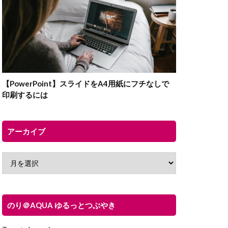
【PowerPoint】スライドをA4用紙にフチなしで
印刷するには
アーカイブ
のり＠AQUA ゆるっとつぶやき