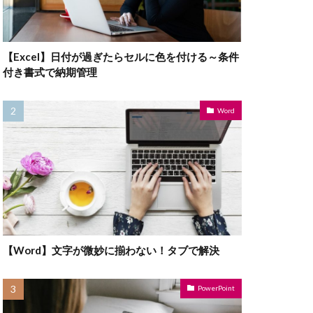
【Excel】日付が過ぎたらセルに色を付ける～条件
付き書式で納期管理
Word
【Word】文字が微妙に揃わない！タブで解決
PowerPoint