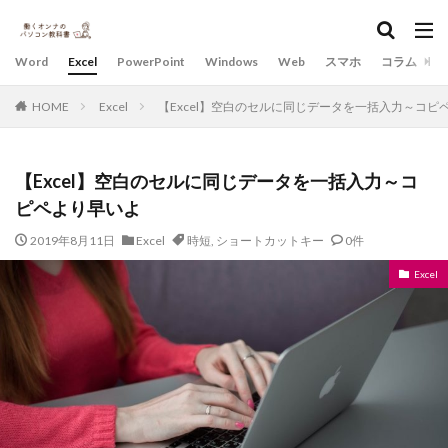
Word
Excel
PowerPoint
Windows
Web
スマホ
コラム
HOME
Excel
【Excel】空白のセルに同じデータを一括入力～コピ
【Excel】空白のセルに同じデータを一括入力～コ
ピペより早いよ
2019年8月11日
Excel
時短
,
ショートカットキー
0件
Excel