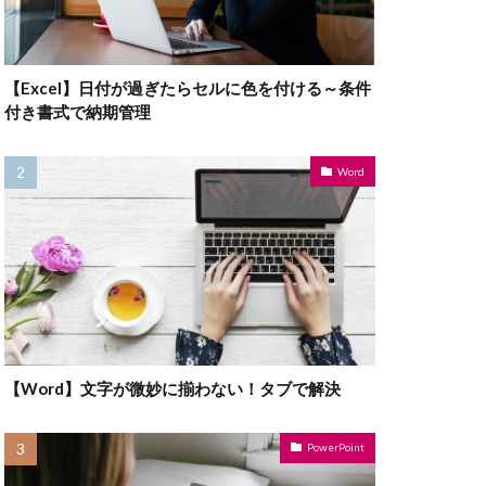
【Excel】日付が過ぎたらセルに色を付ける～条件
付き書式で納期管理
Word
【Word】文字が微妙に揃わない！タブで解決
PowerPoint