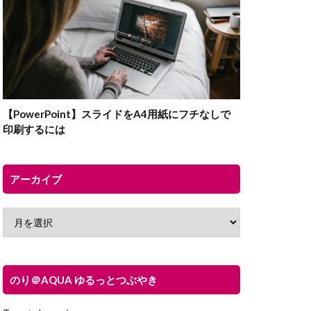
【PowerPoint】スライドをA4用紙にフチなしで
印刷するには
アーカイブ
のり＠AQUA ゆるっとつぶやき