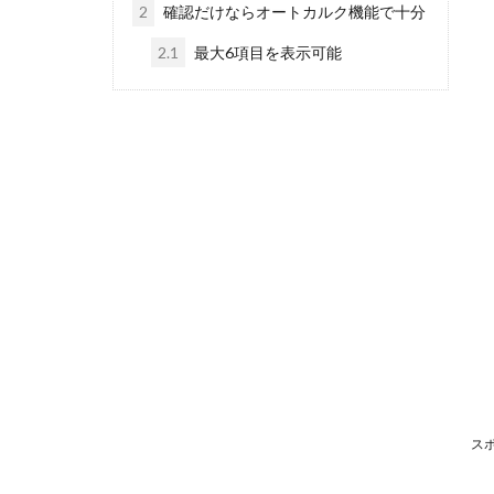
2
確認だけならオートカルク機能で十分
2.1
最大6項目を表示可能
ス