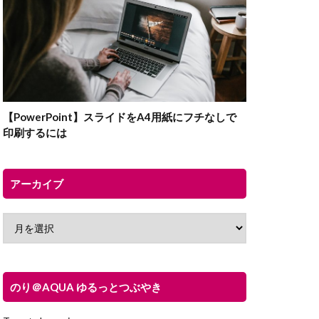
【PowerPoint】スライドをA4用紙にフチなしで
印刷するには
アーカイブ
のり＠AQUA ゆるっとつぶやき