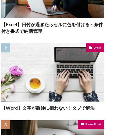
【Excel】日付が過ぎたらセルに色を付ける～条件
付き書式で納期管理
Word
【Word】文字が微妙に揃わない！タブで解決
PowerPoint