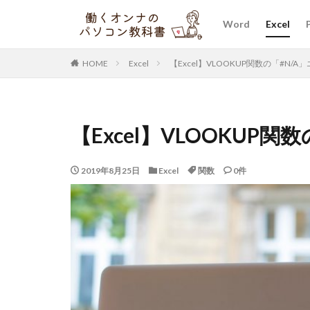
Word
Excel
HOME
Excel
【Excel】VLOOKUP関数の「#N/
【Excel】VLOOKUP
2019年8月25日
Excel
関数
0件