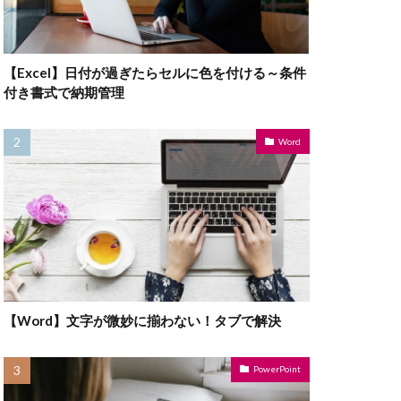
【Excel】日付が過ぎたらセルに色を付ける～条件
付き書式で納期管理
Word
【Word】文字が微妙に揃わない！タブで解決
PowerPoint