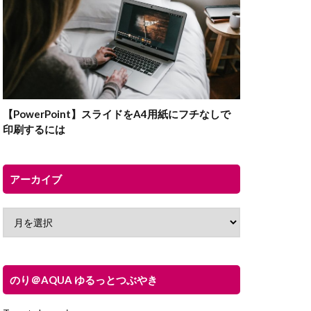
【PowerPoint】スライドをA4用紙にフチなしで
印刷するには
アーカイブ
のり＠AQUA ゆるっとつぶやき