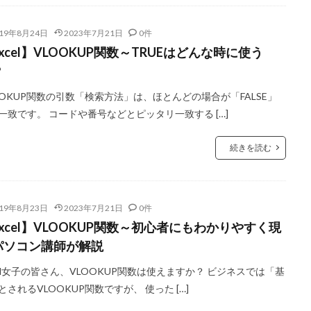
019年8月24日
2023年7月21日
0件
xcel】VLOOKUP関数～TRUEはどんな時に使う
？
OOKUP関数の引数「検索方法」は、ほとんどの場合が「FALSE」
一致です。 コードや番号などとピッタリ一致する […]
続きを読む
019年8月23日
2023年7月21日
0件
xcel】VLOOKUP関数～初心者にもわかりやすく現
パソコン講師が解説
cel女子の皆さん、VLOOKUP関数は使えますか？ ビジネスでは「基
とされるVLOOKUP関数ですが、 使った […]