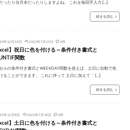
だったり当月末だったりしますよね。 これを毎回手入力 […]
続きを読む
019年12月20日
2023年7月25日
0件
Excel】祝日に色を付ける～条件付き書式と
UNTIF関数
セルの条件付き書式とWEEKDAY関数を使えば、土日に自動で色
けることができます。 これに伴って 土日に加えて「 […]
続きを読む
019年12月8日
2023年7月18日
0件
Excel】土日に色を付ける～条件付き書式と