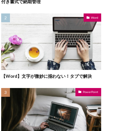
付き書式で納期管理
Word
【Word】文字が微妙に揃わない！タブで解決
PowerPoint