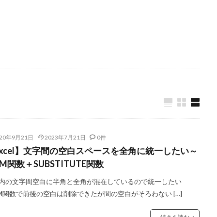
020年9月21日
2023年7月21日
0件
Excel】文字間の空白スペースを全角に統一したい～
IM関数＋SUBSTITUTE関数
内の文字間空白に半角と全角が混在しているので統一したい
IM関数で前後の空白は削除できたが間の空白がそろわない […]