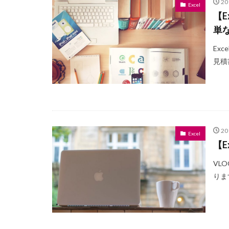
2
Excel
【
単
Ex
見積
2
Excel
【E
VL
りま