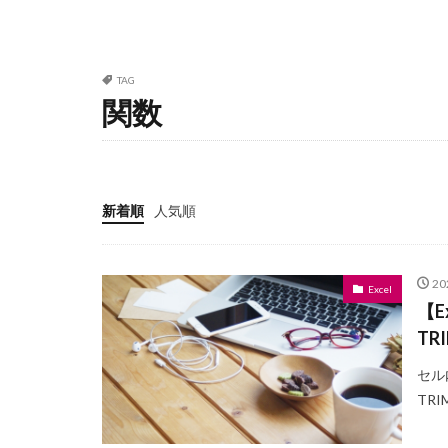
TAG
関数
新着順
人気順
2
Excel
【
TR
セル
TR