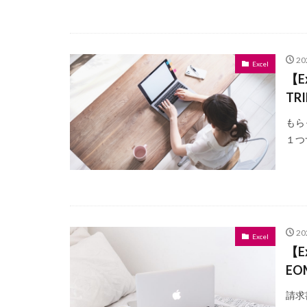
2
Excel
【
TR
もら
１つ
2
Excel
【
EO
請求