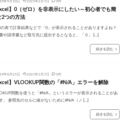
019年9月10日
2021年2月7日
0件
Excel】0（ゼロ）を非表示にしたい～初心者でも簡
な2つの方法
celの表で計算結果などで「0」が表示されることがありますよね？
書や請求書など取引先に提出するとなると、「０」 […]
続きを読む
019年8月25日
2021年2月7日
0件
xcel】VLOOKUP関数の「#N/A」エラーを解除
OOKUP関数を使うと「#N/A」というエラーが表示されることがあ
す。 参照先のセルに値がないために#N/A（ノ […]
続きを読む