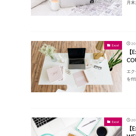
月末
2
Excel
【
CO
エク
を付
2
Excel
【