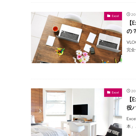
2
Excel
【E
の
VL
完全
2
Excel
【E
役
Ex
本」