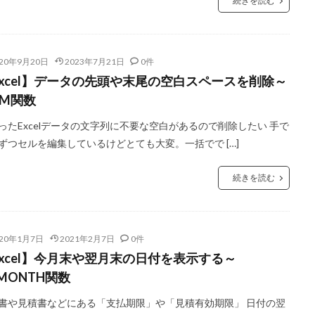
続きを読む
020年9月20日
2023年7月21日
0件
Excel】データの先頭や末尾の空白スペースを削除～
IM関数
ったExcelデータの文字列に不要な空白があるので削除したい 手で
ずつセルを編集しているけどとても大変。一括でで […]
続きを読む
020年1月7日
2021年2月7日
0件
Excel】今月末や翌月末の日付を表示する～
MONTH関数
書や見積書などにある「支払期限」や「見積有効期限」 日付の翌